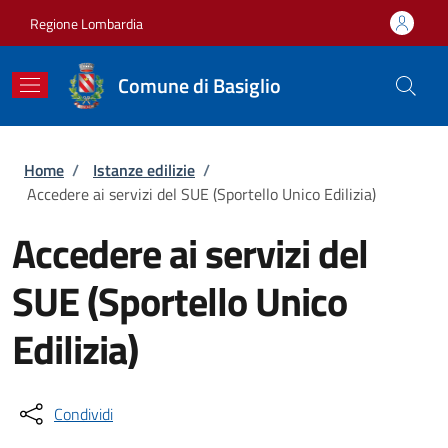
Salta al contenuto principale
Skip to footer content
Regione Lombardia
Comune di Basiglio
Briciole di pane
Home
/
Istanze edilizie
/
Accedere ai servizi del SUE (Sportello Unico Edilizia)
Accedere ai servizi del
SUE (Sportello Unico
Edilizia)
Condividi