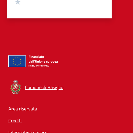
Valuta 1 stelle su 5
Comune di Basiglio
Footer menu
Area riservata
Crediti
Informativa privacy