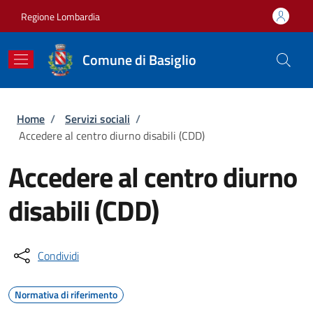
Salta al contenuto principale
Skip to footer content
Regione Lombardia
Comune di Basiglio
Briciole di pane
Home
/
Servizi sociali
/
Accedere al centro diurno disabili (CDD)
Accedere al centro diurno
disabili (CDD)
Condividi
Normativa di riferimento