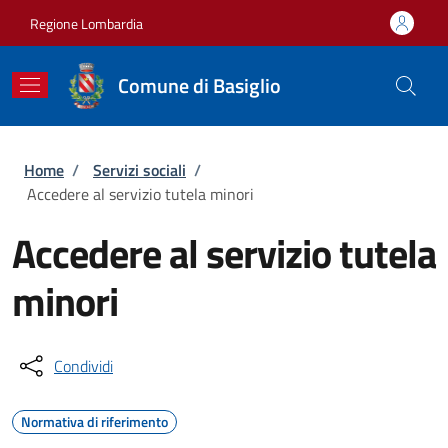
Salta al contenuto principale
Skip to footer content
Regione Lombardia
Comune di Basiglio
Briciole di pane
Home
/
Servizi sociali
/
Accedere al servizio tutela minori
Accedere al servizio tutela
minori
Condividi
Normativa di riferimento