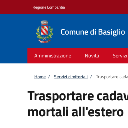
Salta al contenuto principale
Skip to footer content
Regione Lombardia
Comune di Basiglio
Amministrazione
Novità
Servizi
Briciole di pane
Home
/
Servizi cimiteriali
/
Trasportare cadav
Trasportare cadave
mortali all'estero