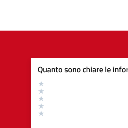
Quanto sono chiare le info
Valutazione
Valuta 5 stelle su 5
Valuta 4 stelle su 5
Valuta 3 stelle su 5
Valuta 2 stelle su 5
Valuta 1 stelle su 5