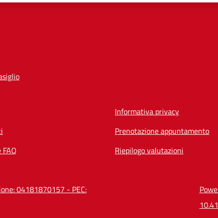
siglio
Informativa privacy
i
Prenotazione appuntamento
e FAQ
Riepilogo valutazioni
azione: 04181870157 - PEC:
Power
10.41