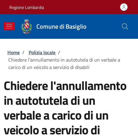
Salta al contenuto principale
Skip to footer content
Regione Lombardia
Comune di Basiglio
Briciole di pane
Home
/
Polizia locale
/
Chiedere l'annullamento in autotutela di un verbale a
carico di un veicolo a servizio di disabili
Chiedere l'annullamento
in autotutela di un
verbale a carico di un
veicolo a servizio di