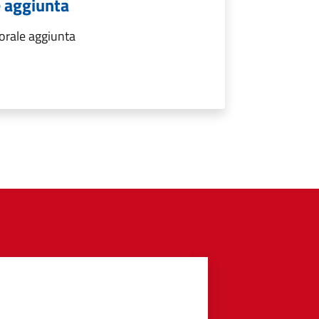
e aggiunta
torale aggiunta