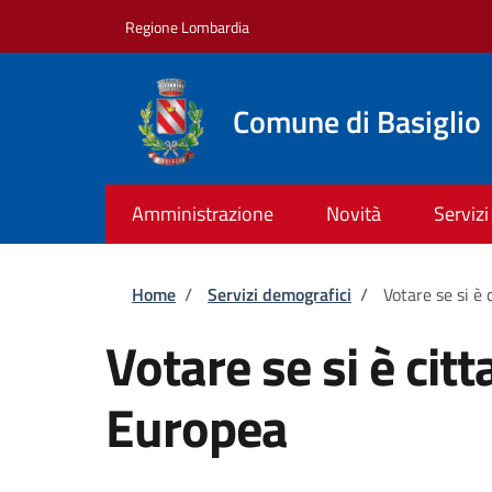
Salta al contenuto principale
Skip to footer content
Regione Lombardia
Comune di Basiglio
Amministrazione
Novità
Servizi
Briciole di pane
Home
/
Servizi demografici
/
Votare se si è 
Votare se si è citt
Europea