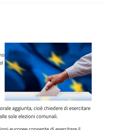
ono
el
ttorale aggiunta, cioè chiedere di esercitare
 alle sole elezioni comunali.
ezioni europee consente di esercitare il