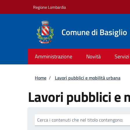
Salta al contenuto principale
Skip to footer content
Regione Lombardia
Comune di Basiglio
Amministrazione
Novità
Servizi
Briciole di pane
Home
/
Lavori pubblici e mobilità urbana
Lavori pubblici e 
Cerca i contenuti che nel titolo contengono: