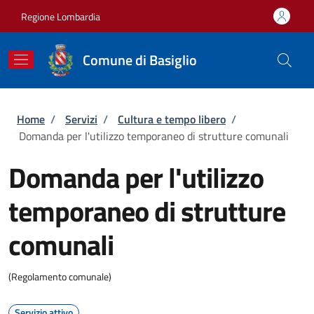
Salta al contenuto principale
Skip to footer content
Regione Lombardia
Comune di Basiglio
Briciole di pane
Home
/
Servizi
/
Cultura e tempo libero
/
Domanda per l'utilizzo temporaneo di strutture comunali
Domanda per l'utilizzo
temporaneo di strutture
comunali
(Regolamento comunale)
Servizio attivo