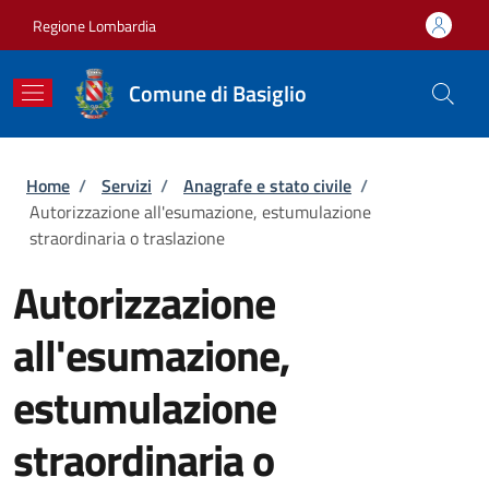
Salta al contenuto principale
Skip to footer content
Regione Lombardia
Comune di Basiglio
Briciole di pane
Home
/
Servizi
/
Anagrafe e stato civile
/
Autorizzazione all'esumazione, estumulazione
straordinaria o traslazione
Autorizzazione
all'esumazione,
estumulazione
straordinaria o