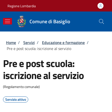
Salta al contenuto principale
Skip to footer content
Regione Lombardia
Comune di Basiglio
Briciole di pane
Home
/
Servizi
/
Educazione e formazione
/
Pre e post scuola: iscrizione al servizio
Pre e post scuola:
iscrizione al servizio
(Regolamento comunale)
Servizio attivo