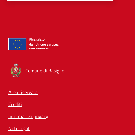
Comune di Basiglio
Footer menu
Area riservata
Crediti
Informativa privacy
Note legali