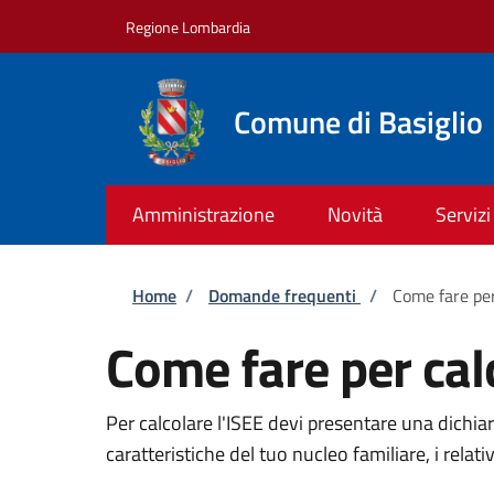
Salta al contenuto principale
Skip to footer content
Regione Lombardia
Comune di Basiglio
Amministrazione
Novità
Servizi
Briciole di pane
Home
/
Domande frequenti
/
Come fare per
Come fare per calc
Per calcolare l'ISEE devi presentare una dichia
caratteristiche del tuo nucleo familiare, i relati